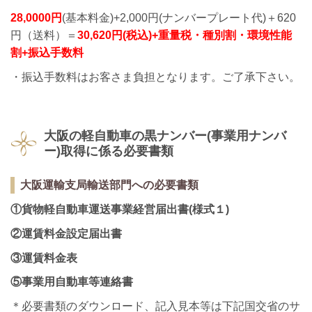
28,0000円
(基本料金)+2,000円(ナンバープレート代)＋620
円（送料）＝
30,620円(税込)+重量税・種別割・環境性能
割+振込手数料
・振込手数料はお客さま負担となります。ご了承下さい。
大阪の軽自動車の黒ナンバー(事業用ナンバ
ー)取得に係る必要書類
大阪運輸支局輸送部門への必要書類
①
貨物軽自動車運送事業経営届出書(様式１)
②運賃料金設定
届出書
③運賃料金表
⑤
事業用自動車等連絡書
＊必要書類のダウンロード、記入見本等は下記国交省のサ