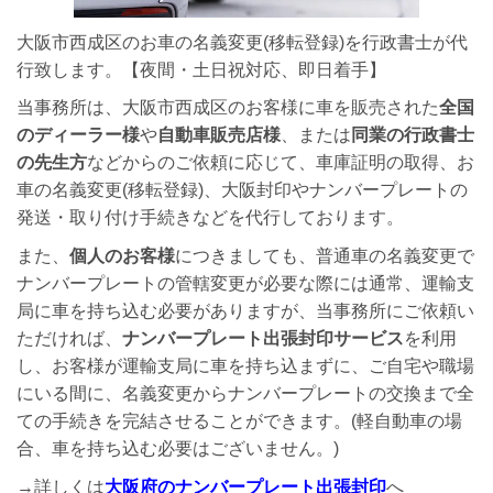
大阪市西成区のお車の名義変更(移転登録)を行政書士が代
行致します。【夜間・土日祝対応、即日着手】
当事務所は、大阪市西成区のお客様に車を販売された
全国
のディーラー様
や
自動車販売店様
、または
同業の行政書士
の先生方
などからのご依頼に応じて、車庫証明の取得、お
車の名義変更(移転登録)、大阪封印やナンバープレートの
発送・取り付け手続きなどを代行しております。
また、
個人のお客様
につきましても、普通車の名義変更で
ナンバープレートの管轄変更が必要な際には通常、運輸支
局に車を持ち込む必要がありますが、当事務所にご依頼い
ただければ、
ナンバープレート出張封印サービス
を利用
し、お客様が運輸支局に車を持ち込まずに、ご自宅や職場
にいる間に、名義変更からナンバープレートの交換まで全
ての手続きを完結させることができます。(軽自動車の場
合、車を持ち込む必要はございません。)
→詳しくは
大阪府のナンバープレート出張封印
へ