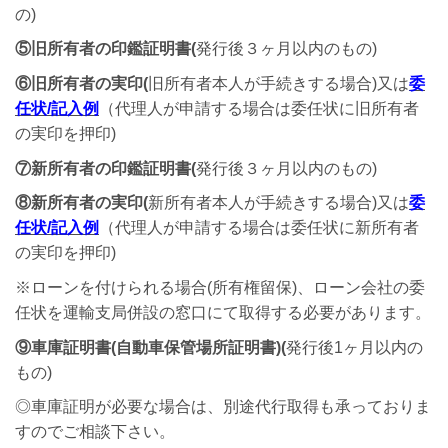
の)
⑤旧所有者の印鑑証明書(
発行後３ヶ月以内のもの)
⑥旧所有者の実印(
旧所有者本人が手続きする場合)又は
委
任状/記入例
（代理人が申請する場合は委任状に旧所有者
の実印を押印)
⑦新所有者の印鑑証明書(
発行後３ヶ月以内のもの)
⑧新所有者の実印(
新所有者本人が手続きする場合)又は
委
任状/記入例
（代理人が申請する場合は委任状に新所有者
の実印を押印)
※ローンを付けられる場合(所有権留保)、ローン会社の委
任状を運輸支局併設の窓口にて取得する必要があります。
⑨車庫証明書(自動車保管場所証明書)
(
発行後1ヶ月以内の
もの)
◎車庫証明が必要な場合は、別途代行取得も承っておりま
すのでご相談下さい。