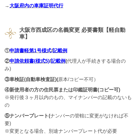
→
大阪府内の車庫証明代行
大阪市西成区の名義変更
必要書類【軽自動
車】
①
申請書軽第1号様式
/
記載例
②
申請依頼書(様式5)
/
記載例
(
代理人が手続きする場合の
み)
③車検証(自動車検査証)(
原本/コピー不可）
④新使用者の方の住民票または印鑑証明書(コピー可)
※発行後３ヶ月以内のもの、マイナンバーの記載のないも
の
⑤ナンバープレート(
ナンバーの管轄に変更がなければ不
要)
※変更となる場合、別途ナンバープレート代が必要