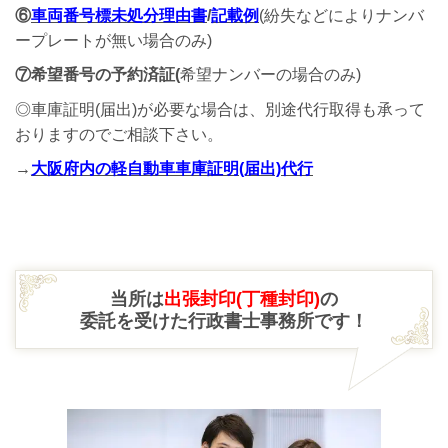
⑥
車両番号標未処分理由書
/
記載例
(紛失などによりナンバ
ープレートが無い場合のみ)
⑦希望番号の予約済証(
希望ナンバーの場合のみ)
◎車庫証明(届出)が必要な場合は、別途代行取得も承って
おりますのでご相談下さい。
→
大阪府内の軽自動車車庫証明(届出)代行
当所は
出張封印(丁種封印)
の
委託を受けた行政書士事務所です！