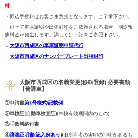
料
・振込手数料はお客さま負担となります。ご了承下さい。
・併せて車庫証明や出張封印をご依頼される場合、別途報
酬料金が発生します。詳しくは下記をご参照下さい。
→
大阪市西成区の車庫証明申請代行
→
大阪市西成区のナンバープレート出張封印
大阪市西成区の名義変更(移転登録)
必要書類
【普通車】
①申請書
第1号様式
/
記載例
②車検証(自動車検査証)
(車検有効期間内のもの)
③手数料納付書
④
譲渡証明書
(記入例あり)
(
旧所有者の実印の押印があるも