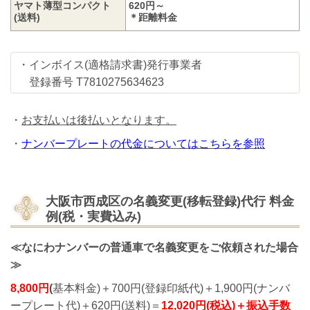
ヤマト薄型コンパクト
620円～
(送料)
＊距離料金
・インボイス(適格請求書)発行事業者
登録番号 T7810275634623
・
お支払いは後払いとなります。
・
ナンバープレートの代金についてはこちらを参照
大阪市西成区の名義変更(移転登録)代行
料金
例(税・実費込み)
≪なにわナンバーの普通車で名義変更をご依頼された場合
≫
8,800円
(
基本料金)＋700円(登録印紙代)＋1,900円(ナンバ
ープレート代)＋620
円(送料)＝
12,020円(税込)＋振込手数