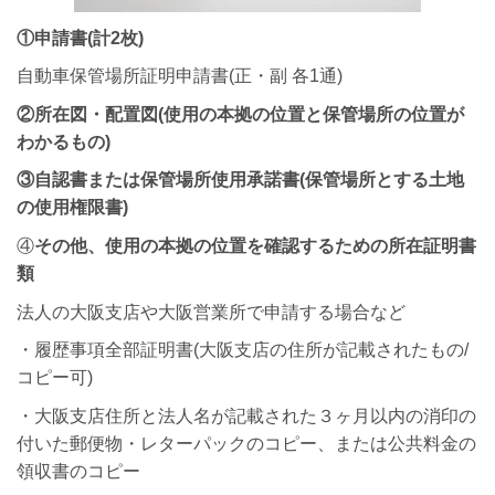
①申請書(
計2枚)
自動車保管場所証明申請書(正・副 各1通)
②所在図・配置図(
使用の本拠の位置と保管場所の位置が
わかるもの)
③
自認書または保管場所使用承諾書(
保管場所と
する土地
の使用権限書)
④
その他、使用の本拠の位置
を確認するための所在証明書
類
法人の大阪支店や大阪営業所で申請する場合など
・履歴事項全部証明書(大阪支店の住所が記載されたもの/
コピー可)
・大阪支店住所と法人名が記載された３ヶ月以内の消印の
付いた郵便物・レターパックのコピー、または公共料金の
領収書のコピー