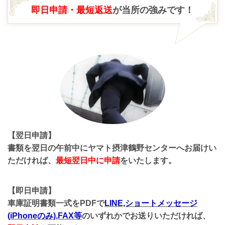
即日申請・最短返送
が当所の強みです！
【翌日申請】
書類を翌日の午前中にヤマト摂津鶴野センターへお届けい
ただければ、
最短翌日中に申請
をいたします。
【即日申請】
車庫証明書類一式をPDFで
LINE,ショートメッセージ
(iPhoneのみ),FAX等
のいずれかでお送りいただければ、