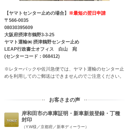
【ヤマトセンター止めの場合】
※最短の翌日申請
〒566-0035
08030395609
大阪府摂津市鶴野3-3-25
ヤマト運輸㈱ 摂津鶴野センター止め
LEAP行政書士オフィス 白山 宛
(センターコード：068412)
※レターパックや佐川急便では、ヤマト運輸のセンター止
めを利用してのご郵送はできませんのでご注意ください。
お客さまの声
岸和田市の
車庫証明・新車新規登録・丁種
封印
（Y.W様／京都府／新車ディーラー）