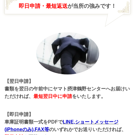
即日申請・最短返送
が当所の強みです！
【翌日申請】
書類を翌日の午前中にヤマト摂津鶴野センターへお届けい
ただければ、
最短翌日中に申請
をいたします。
【即日申請】
車庫証明書類一式をPDFで
LINE,ショートメッセージ
(iPhoneのみ),FAX等
のいずれかでお送りいただければ、