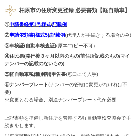
柏原市の
住所変更登録 必要書類【軽自動車】
①
申請書軽第1号様式
/
記載例
②
申請依頼書(様式5)
/
記載例
(代理人が手続きする場合のみ)
③車検証(自動車検査証)
(原本/コピー不可）
④住民票(発行後３ヶ月以内のもの/前住所記載のもの/マイ
ナンバーの記載のないもの)
⑤軽自動車税(種別割)申告書
(窓口にて入手)
⑥ナンバープレート
(ナンバーの管轄に変更がなければ不
要)
※変更となる場合、別途ナンバープレート代が必要
上記書類を準備し新住所を管轄する軽自動車検査協会で手
続きをします。