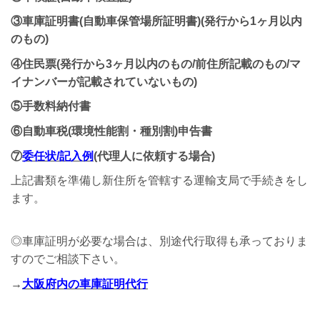
③車庫証明書
(
自動車保管場所証明書
)(発行から1ヶ月以内
のもの)
④住民票(発行から3ヶ月以内のもの/前住所記載のもの/マ
イナンバーが記載されていないもの)
⑤手数料納付書
⑥自動車税(環境性能割・種別割)申告書
⑦
委任状/記入例
(代理人に依頼する場合)
上記書類を準備し新住所を管轄する運輸支局で手続きをし
ます。
◎車庫証明が必要な場合は、別途代行取得も承っておりま
すのでご相談下さい。
→
大阪府内の車庫証明代行