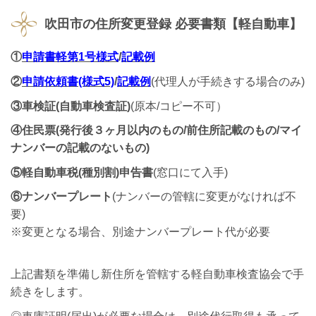
吹田市の
住所変更登録 必要書類【軽自動車】
①
申請書軽第1号様式
/
記載例
②
申請依頼書(様式5)
/
記載例
(代理人が手続きする場合のみ)
③車検証(自動車検査証)
(原本/コピー不可）
④住民票(発行後３ヶ月以内のもの/前住所記載のもの/マイ
ナンバーの記載のないもの)
⑤軽自動車税(種別割)申告書
(窓口にて入手)
⑥ナンバープレート
(ナンバーの管轄に変更がなければ不
要)
※変更となる場合、別途ナンバープレート代が必要
上記書類を準備し新住所を管轄する軽自動車検査協会で手
続きをします。