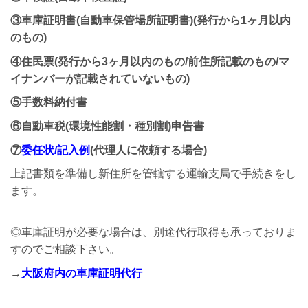
③車庫証明書
(
自動車保管場所証明書
)(発行から1ヶ月以内
のもの)
④住民票(発行から3ヶ月以内のもの/前住所記載のもの/マ
イナンバーが記載されていないもの)
⑤手数料納付書
⑥自動車税(環境性能割・種別割)申告書
⑦
委任状/記入例
(代理人に依頼する場合)
上記書類を準備し新住所を管轄する運輸支局で手続きをし
ます。
◎車庫証明が必要な場合は、別途代行取得も承っておりま
すのでご相談下さい。
→
大阪府内の車庫証明代行