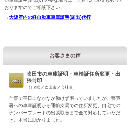
◎車庫証明(届出)が必要な場合は、別途代行取得も承って
おりますのでご相談下さい。
→
大阪府内の軽自動車車庫証明(届出)代行
お客さまの声
吹田市の
車庫証明・車検証住所変更・出
張封印
（T.K様／吹田市／会社員）
仕事で平日になかなか動けず困っていましたが、警察
署への車庫証明から運輸支局での住所変更、自宅での
ナンバープレートの出張取替まで全て対応していただ
き、本当に助かりました。