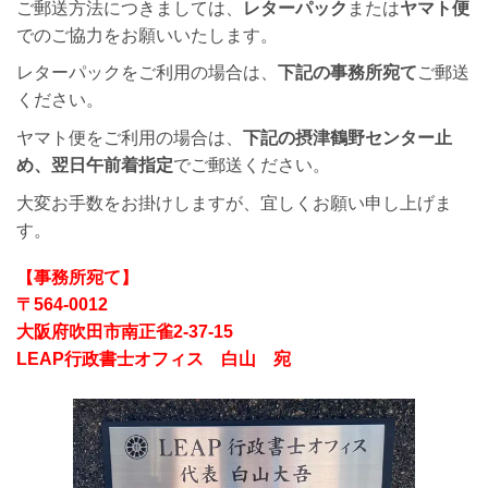
ご郵送方法につきましては、
レターパック
または
ヤマト便
でのご協力をお願いいたします。
レターパックをご利用の場合は、
下記の事務所宛て
ご郵送
ください。
ヤマト便をご利用の場合は、
下記の摂津鶴野センター止
め、翌日午前着指定
でご郵送ください。
大変お手数をお掛けしますが、宜しくお願い申し上げま
す。
【事務所宛て】
〒564-0012
大阪府吹田市南正雀2-37-15
LEAP行政書士オフィス 白山 宛